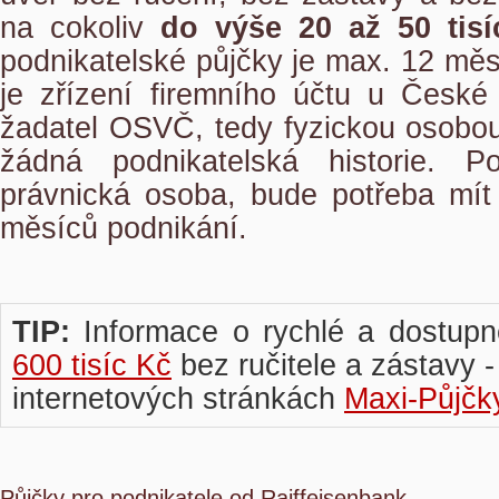
na cokoliv
do výše 20 až 50 tis
podnikatelské půjčky je max. 12 mě
je zřízení firemního účtu u České 
žadatel OSVČ, tedy fyzickou osobo
žádná podnikatelská historie. Pod
právnická osoba, bude potřeba mít
měsíců podnikání.
TIP:
Informace o rychlé a dostupné
600 tisíc Kč
bez ručitele a zástavy -
internetových stránkách
Maxi-Půjčk
Půjčky pro podnikatele od Raiffeisenbank