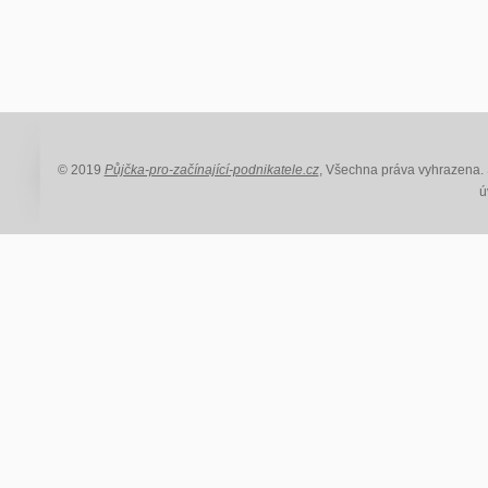
© 2019
Půjčka-pro-začínající-podnikatele.cz
, Všechna práva vyhrazena. S
ú