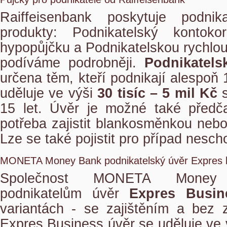
Raiffeisenbank poskytuje podnik
produkty: Podnikatelský kontokor
hypopůjčku a Podnikatelskou rychlou
podíváme podrobněji.
Podnikatels
určena těm, kteří podnikají alespoň
uděluje ve výši
30 tisíc – 5 mil Kč
s
15 let. Úvěr je možné také předča
potřeba zajistit blankosměnkou ne
Lze se také pojistit pro případ nesch
MONETA Money Bank podnikatelský úvěr Expres 
Společnost MONETA Money 
podnikatelům úvěr
Expres Busin
variantách - se zajištěním a bez z
Expres Business úvěr se uděluje ve