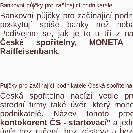
Bankovní půjčky pro začínající podnikatele
Bankovní půjčky pro začínající podn
poskytují spíše banky než neban
Podívejme se, jak je to u tří z n
České spořitelny, MONET
Raiffeisenbank
.
Půjčky pro začínající podnikatele Česká spořitelna
Česká spořitelna nabízí vedle p
střední firmy také úvěr, který moho
podnikatelé. Název tohoto pr
kontokorent ČS - startovací"
a jed
úvěr bez ručení, bez zástavy a bez